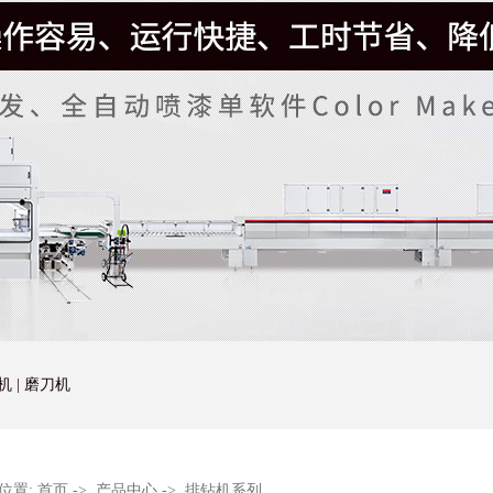
机
|
磨刀机
位置:
首页
->
产品中心
->
排钻机系列