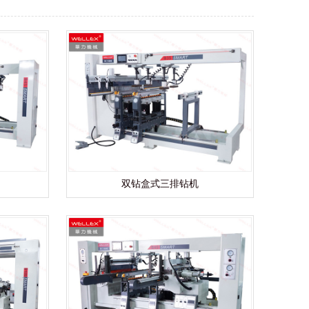
双钻盒式三排钻机