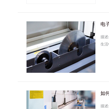
电
描述
生活
时，
...
如
描述