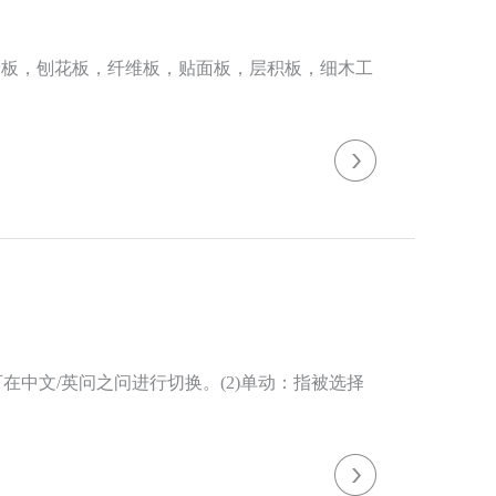
合板，刨花板，纤维板，贴面板，层积板，细木工
获得尺寸符合规格的板件。
在中文/英问之问进行切换。(2)单动：指被选择
。