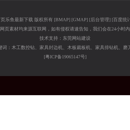
页乐鱼最新下载 版权所有 [
BMAP
] [
GMAP
] [
后台管理
] [
百度统
关网页素材均来源互联网，如有侵权请速告知，我们会在24小时内
技术支持：
东莞网站建设
键词：木工数控钻、家具封边机、木板裁板机、家具排钻机、磨
[
粤ICP备19065147号
]