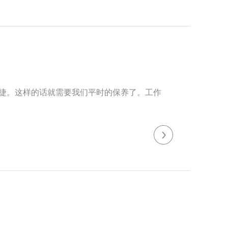
捷。这样的话就需要我们平时的保养了。工作
，不要施加侧压力或曲线切割，进刀要平稳，