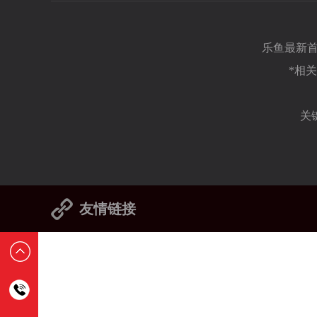
乐鱼最新首
*相
关
友情链接