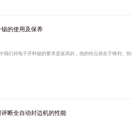
子锯的使用及保养
:
中我们对电子开料锯的要求是挺高的，他的特点就在于锋利、快
工件应确保被固定，型材定位符合吃刀方向，以免造成异常切入
何评断全自动封边机的性能
: