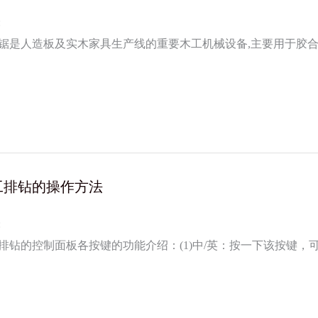
:
锯是人造板及实木家具生产线的重要木工机械设备,主要用于胶
拼接实木板及塑料板凳进行纵剖，横截或成角度的锯切加工，以
工排钻的操作方法
:
排钻的控制面板各按键的功能介绍：(1)中/英：按一下该按键，可
排同时动作而互不干涉（即被选择的垂直/水平钻排同时动作）